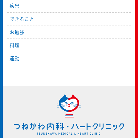
疾患
できること
お勉強
料理
運動