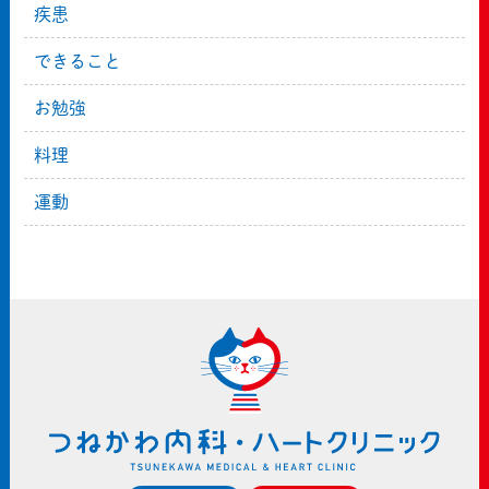
疾患
できること
お勉強
料理
運動