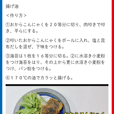
揚げ油
＜作り方＞
①おからこんにゃくを２０等分に切り、肉叩きで叩
き、平らにする。
②叩いたおからこんにゃくをボールに入れ、塩と昆
布だしを混ぜ、下味をつける。
③海苔は１枚を１６等分に切る。②に水溶き小麦粉
をつけ海苔をはり、その上から更に水溶き小麦粉を
つけ、パン粉をつける。
④１７０℃の油でカラッと揚げる。