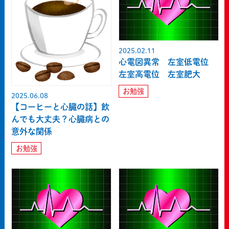
2025.02.11
心電図異常 左室低電位
左室高電位 左室肥大
お勉強
2025.06.08
【コーヒーと心臓の話】飲
んでも大丈夫？心臓病との
意外な関係
お勉強