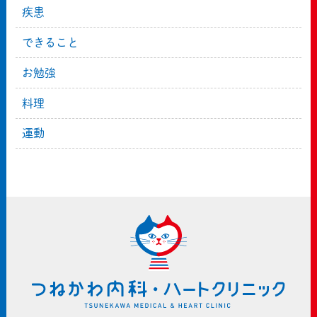
疾患
できること
お勉強
料理
運動