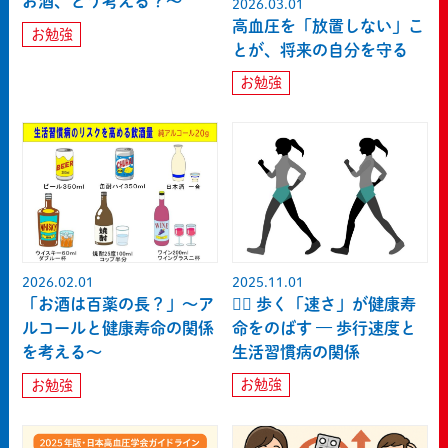
お酒、どう考える？〜
2026.03.01
高血圧を「放置しない」こ
お勉強
とが、将来の自分を守る
お勉強
2025.11.01
2026.02.01
🏃‍♀️ 歩く「速さ」が健康寿
「お酒は百薬の長？」〜ア
命をのばす — 歩行速度と
ルコールと健康寿命の関係
生活習慣病の関係
を考える〜
お勉強
お勉強